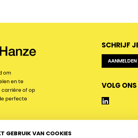
SCHRIJF J
AANMELDEN
rd om
elen en te
VOLG ONS
 carrière of op
LinkedIn
de perfecte
KT GEBRUIK VAN COOKIES