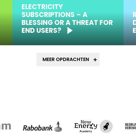
ELECTRICITY
SUBSCRIPTIONS – A
BLESSING OR A THREAT FOR
END USERS?
MEER OPDRACHTEN