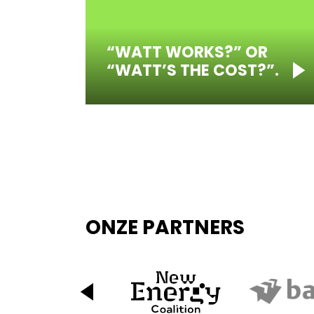
“WATT WORKS?” OR
“WATT’S THE COST?”.
ONZE PARTNERS