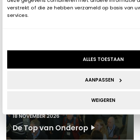
deze gegevens combineren met andere informatie di
verstrekt of die ze hebben verzameld op basis van u
services.
11 SEPTEMBER 2026
Webinar: Improving Regional
Policies to Better Support
Regional Hydrogen Education
ALLES TOESTAAN
EVENEMENT
AANPASSEN
WEIGEREN
18 NOVEMBER 2026
De Top van Onderop