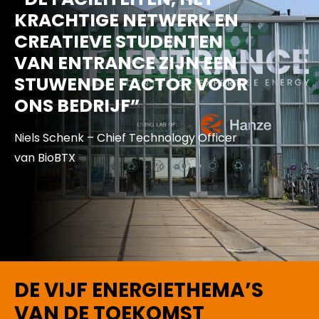
KRACHTIGE NETWERK EN
CREATIEVE STUDENTEN
VAN ENTRANCE ZIJN EEN
STUWENDE FACTOR VOOR
ONS BEDRIJF”
Niels Schenk – Chief Technology Officer
van BioBTX
DE VIJF ENERGIETHEMA’S
VAN DE TOEKOMST