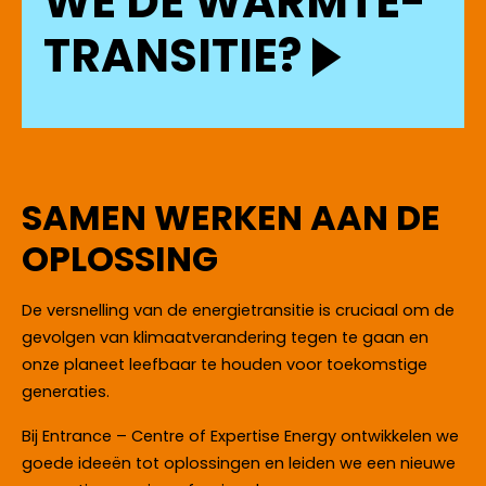
WE DE WARMTE-
TRANSITIE?
SAMEN WERKEN AAN DE
OPLOSSING
​​​​​​​De versnelling van de energietransitie is cruciaal om de
gevolgen van klimaatverandering tegen te gaan en
onze planeet leefbaar te houden voor toekomstige
generaties.
Bij Entrance – Centre of Expertise Energy ontwikkelen we
goede ideeën tot oplossingen en leiden we een nieuwe