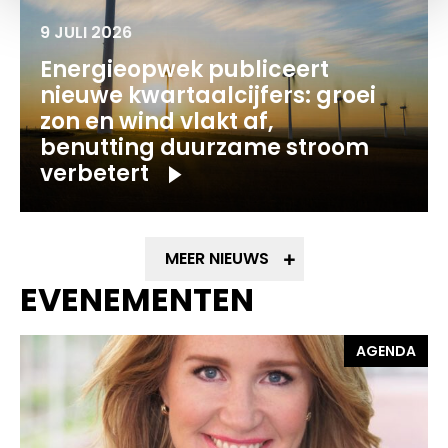
9 JULI 2026
Energieopwek publiceert
nieuwe kwartaalcijfers: groei
zon en wind vlakt af,
benutting duurzame stroom
verbetert
MEER NIEUWS
EVENEMENTEN
AGENDA