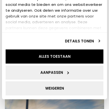
social media te bieden en om ons websiteverkeer
te analyseren. Ook delen we informatie over uw
gebruik van onze site met onze partners voor
social media, adverteren en analyse. Deze
13 JULI 2026
partners kunnen deze gegevens combineren met
Internationale studenten
andere informatie die u aan ze heeft verstrekt of
strijden in Groningen om titel
die ze hebben verzameld op basis van uw gebruik
DETAILS TONEN
meest innovatieve kleine
van hun services.
windturbine
ALLES TOESTAAN
NIEUWS
AANPASSEN
WEIGEREN