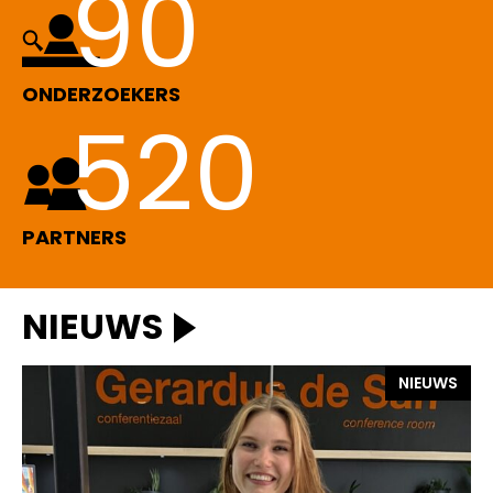
90
ONDERZOEKERS
520
PARTNERS
NIEUWS
NIEUWS