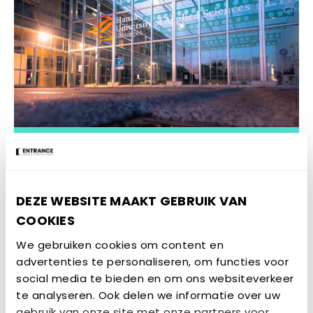
Looptijd:
juni 2019 – januari 2021
Totaalbudget van het project:
€205.000
DEZE WEBSITE MAAKT GEBRUIK VAN
Budget ENTRANCE:
€75.000
COOKIES
We gebruiken cookies om content en
Locatie:
Groningen
advertenties te personaliseren, om functies voor
Partners:
6 partners
social media te bieden en om ons websiteverkeer
te analyseren. Ook delen we informatie over uw
Domeinen:
Technisch + Economisch + Sociaal
gebruik van onze site met onze partners voor