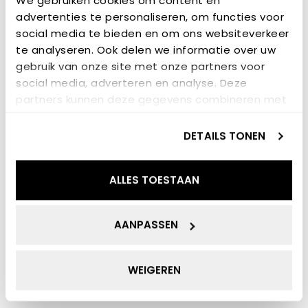
We gebruiken cookies om content en
Looptijd:
november 2022 – oktober 2023
advertenties te personaliseren, om functies voor
Totaalbudget van het project:
€600.000
social media te bieden en om ons websiteverkeer
te analyseren. Ook delen we informatie over uw
Budget ENTRANCE:
€175.000
gebruik van onze site met onze partners voor
social media, adverteren en analyse. Deze
Locatie:
Nederland
partners kunnen deze gegevens combineren met
Partners:
6 partners
andere informatie die u aan ze heeft verstrekt of
die ze hebben verzameld op basis van uw gebruik
DETAILS TONEN
Domeinen:
Technisch + Economisch
van hun services.
Betrokken lectoraten:
Energietransitie
ALLES TOESTAAN
AANPASSEN
GERELATEERD
WEIGEREN
PROJECTEN