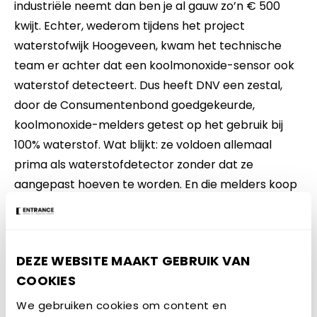
industriële neemt dan ben je al gauw zo’n € 500
kwijt. Echter, wederom tijdens het project
waterstofwijk Hoogeveen, kwam het technische
team er achter dat een koolmonoxide-sensor ook
waterstof detecteert. Dus heeft DNV een zestal,
door de Consumentenbond goedgekeurde,
koolmonoxide-melders getest op het gebruik bij
100% waterstof. Wat blijkt: ze voldoen allemaal
prima als waterstofdetector zonder dat ze
aangepast hoeven te worden. En die melders koop
je al voor een paar tientjes bij de bouwmarkt!
Een ander mogelijk voordeel van waterstof is dat
het een piepklein molecuul is, het kleinste zelfs wat
DEZE WEBSITE MAAKT GEBRUIK VAN
we kennen. Daardoor blijft het in het algemeen niet
COOKIES
als een wolk hangen, wat aardgas wel doet, maar
We gebruiken cookies om content en
stijgt heel snel op. Ook verdunt het veel sneller en