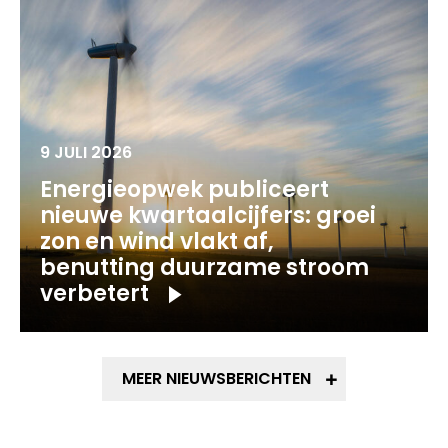
9 JULI 2026
Energieopwek publiceert
nieuwe kwartaalcijfers: groei
zon en wind vlakt af,
benutting duurzame stroom
verbetert
MEER NIEUWSBERICHTEN