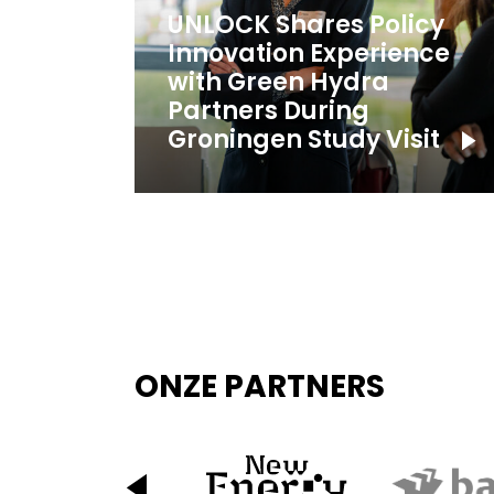
UNLOCK Shares Policy
Innovation Experience
with Green Hydra
Partners During
Groningen Study Visit
ONZE PARTNERS