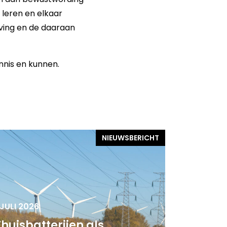
 leren en elkaar
eving en de daaraan
nnis en kunnen.
NIEUWSBERICHT
 JULI 2026
Thuisbatterijen als