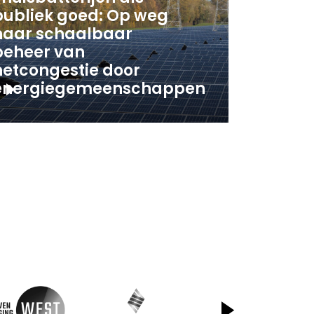
publiek goed: Op weg
naar schaalbaar
beheer van
netcongestie door
energiegemeenschappen