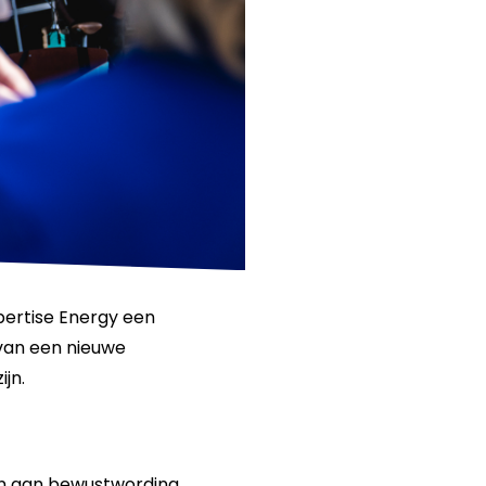
pertise Energy een
 van een nieuwe
jn.
en aan bewustwording