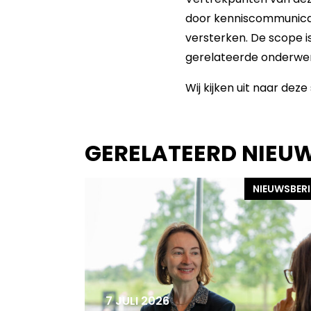
door kenniscommunicati
versterken. De scope i
gerelateerde onderwe
Wij kijken uit naar de
GERELATEERD NIEU
NIEUWSBER
7 JULI 2026