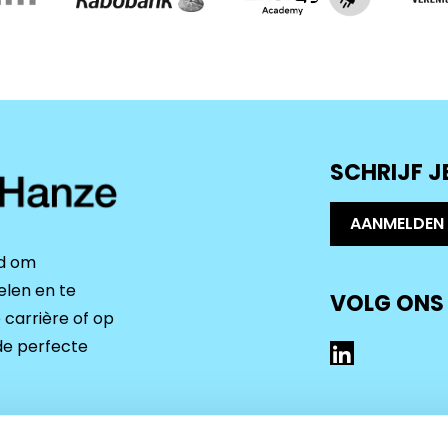
SCHRIJF J
AANMELDEN
rd om
elen en te
VOLG ONS
 carrière of op
LinkedIn
de perfecte