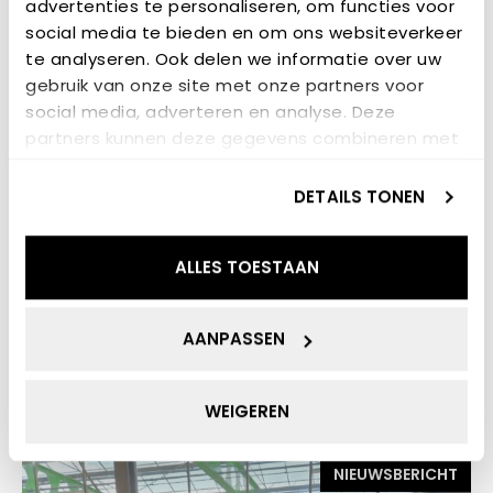
advertenties te personaliseren, om functies voor
NIEUWSBERICHT
social media te bieden en om ons websiteverkeer
te analyseren. Ook delen we informatie over uw
gebruik van onze site met onze partners voor
social media, adverteren en analyse. Deze
partners kunnen deze gegevens combineren met
andere informatie die u aan ze heeft verstrekt of
die ze hebben verzameld op basis van uw gebruik
DETAILS TONEN
van hun services.
ALLES TOESTAAN
7 JULI 2026
UNLOCK Shares Policy
AANPASSEN
Innovation Experience with
Green Hydra Partners During
Groningen Study Visit
WEIGEREN
NIEUWSBERICHT