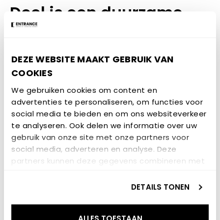
Doel is een duurzame
toekomst
Het doel is om samen een positieve bijdrage te
DEZE WEBSITE MAAKT GEBRUIK VAN
leveren aan een innovatievaardige en duurzame
COOKIES
toekomst voor iedereen. Want het Nederlandse
We gebruiken cookies om content en
landschap is voortdurend in beweging, wind heeft
advertenties te personaliseren, om functies voor
daar altijd een bepalende rol in gespeeld. De vraag
social media te bieden en om ons websiteverkeer
is hoe we het nu vorm willen geven.
te analyseren. Ook delen we informatie over uw
gebruik van onze site met onze partners voor
Klik hier voor meer informatie
social media, adverteren en analyse. Deze
partners kunnen deze gegevens combineren met
andere informatie die u aan ze heeft verstrekt of
GERELATEERD NIEUWS
die ze hebben verzameld op basis van uw gebruik
DETAILS TONEN
van hun services.
NIEUWSBERICHT
ALLES TOESTAAN