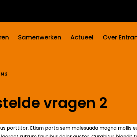
ren
Samenwerken
Actueel
Over Entra
N 2
telde vragen 2
pus porttitor. Etiam porta sem malesuada magna mollis 
e laoreet rutrum faucibus dolor auctor. Curabitur blandit 