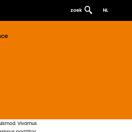
zoek
NL
nce
euismod. Vivamus
tempus porttitor.