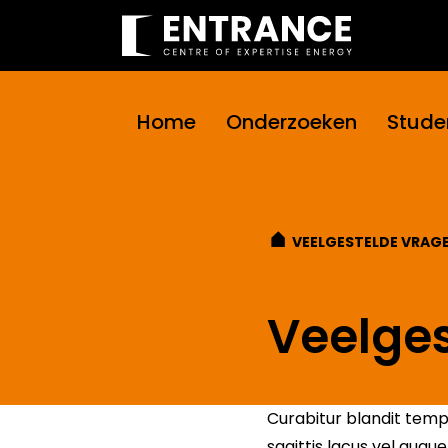
Home
Onderzoeken
Stude
VEELGESTELDE VRAGE
Veelges
Curabitur blandit tem
sagittis lacus vel augu