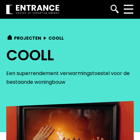
PROJECTEN
COOLL
COOLL
Een superrendement verwarmingstoestel voor de
bestaande woningbouw