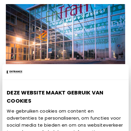
Looptijd:
november 2022 – juni 2024
DEZE WEBSITE MAAKT GEBRUIK VAN
COOKIES
Totaalbudget van het project:
€1.980.000
We gebruiken cookies om content en
Budget ENTRANCE:
€27.500
advertenties te personaliseren, om functies voor
social media te bieden en om ons websiteverkeer
Locatie:
Groningen