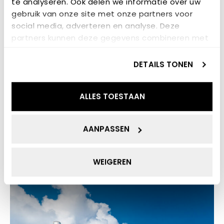
te analyseren. Ook delen we informatie over uw
Partners:
4 partners
gebruik van onze site met onze partners voor
social media, adverteren en analyse. Deze
Domeinen:
Technisch + Economisch
partners kunnen deze gegevens combineren met
andere informatie die u aan ze heeft verstrekt of
Betrokken lectoraten:
Energietransitie
die ze hebben verzameld op basis van uw gebruik
DETAILS TONEN
van hun services.
ALLES TOESTAAN
GERELATEERD
AANPASSEN
PROJECTEN
WEIGEREN
PROJECT