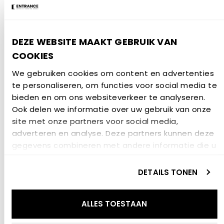
de maand!) Graag nodigen we je ook uit te toosten
op het nieuwe jaar tijdens deze nieuwjaarsreceptie.
Meld je aan via de button.
DEZE WEBSITE MAAKT GEBRUIK VAN
COOKIES
AANMELDEN
We gebruiken cookies om content en advertenties
te personaliseren, om functies voor social media te
GERELATEERD NIEUWS
bieden en om ons websiteverkeer te analyseren.
Ook delen we informatie over uw gebruik van onze
site met onze partners voor social media,
NIEUWSBERICHT
adverteren en analyse. Deze partners kunnen deze
gegevens combineren met andere informatie die u
aan ze heeft verstrekt of die ze hebben verzameld
op basis van uw gebruik van hun services.
DETAILS TONEN
ALLES TOESTAAN