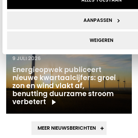
AANPASSEN
WEIGEREN
9 JULI 2026
Energieopwek publiceert
nieuwe kwartaalcijfers: groei
zon en wind vlakt af,
benutting duurzame stroom
verbetert
MEER NIEUWSBERICHTEN