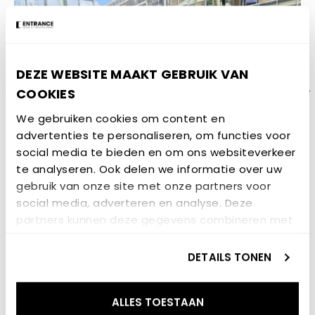
DEZE WEBSITE MAAKT GEBRUIK VAN
COOKIES
We gebruiken cookies om content en
advertenties te personaliseren, om functies voor
social media te bieden en om ons websiteverkeer
te analyseren. Ook delen we informatie over uw
gebruik van onze site met onze partners voor
social media, adverteren en analyse. Deze
partners kunnen deze gegevens combineren met
GERELATEERD NIEUWS
andere informatie die u aan ze heeft verstrekt of
die ze hebben verzameld op basis van uw gebruik
DETAILS TONEN
van hun services.
NIEUWSBERICHT
ALLES TOESTAAN