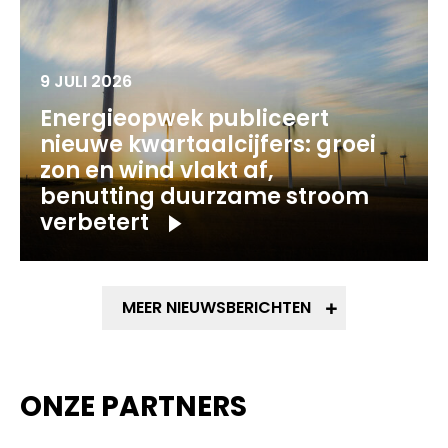
9 JULI 2026
Energieopwek publiceert
nieuwe kwartaalcijfers: groei
zon en wind vlakt af,
benutting duurzame stroom
verbetert
MEER NIEUWSBERICHTEN
ONZE PARTNERS