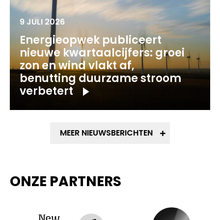
9 JULI 2026
Energieopwek publiceert
nieuwe kwartaalcijfers: groei
zon en wind vlakt af,
benutting duurzame stroom
verbetert
MEER NIEUWSBERICHTEN
ONZE PARTNERS