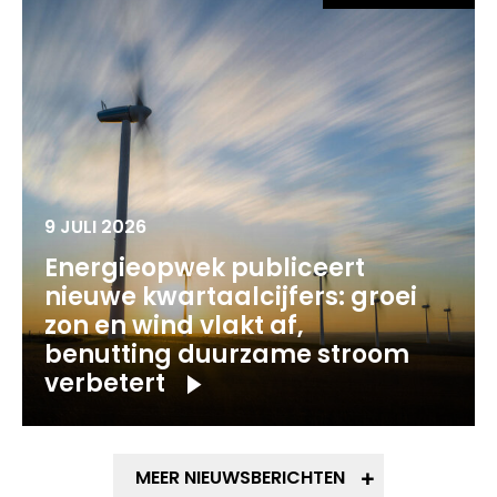
9 JULI 2026
Energieopwek publiceert
nieuwe kwartaalcijfers: groei
zon en wind vlakt af,
benutting duurzame stroom
verbetert
MEER NIEUWSBERICHTEN