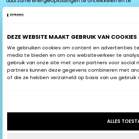
duurzame energieoplossingen te ontwikkelen en te
implementeren. Of je nu net begint aan je carrière
of op zoek bent naar verandering: Entrance is de
perfecte plek om het verschil te maken.
DEZE WEBSITE MAAKT GEBRUIK VAN COOKIES
Over Entrance
We gebruiken cookies om content en advertenties te 
Contact
media te bieden en om ons websiteverkeer te analys
gebruik van onze site met onze partners voor social
Vacatures
partners kunnen deze gegevens combineren met ander
of die ze hebben verzameld op basis van uw gebruik v
SCHRIJF JE IN VOOR ONZE
NIEUWSBRIEF
AANMELDEN
ALLES TOEST
VOLG ONS