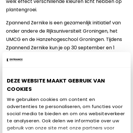
welk effect verschillende kleuren licht hebben op
plantengroei.
Zpannend Zernike is een gezamenlijk initiatief van
onder andere de Rijksuniversiteit Groningen, het
UMCG en de Hanzehogeschool Groningen. Tijdens
Zpannend Zernike kun je op 30 september en 1
oktober op een leuke manier kennismaken met de
wetenschap en techniek. Op zaterdag kun je een
divers programma volgen in de binnenstad van
DEZE WEBSITE MAAKT GEBRUIK VAN
Groningen en op zondag op de Zernike Campus.
COOKIES
Zpannend Zernike is voor jong en oud! Kom jij ook
We gebruiken cookies om content en
langs? De toegang is gratis en opgeven is niet
advertenties te personaliseren, om functies voor
nodig. Kijk op
www.zpannendzernike.nl
voor meer
social media te bieden en om ons websiteverkeer
informatie en het gehele programma.
te analyseren. Ook delen we informatie over uw
gebruik van onze site met onze partners voor