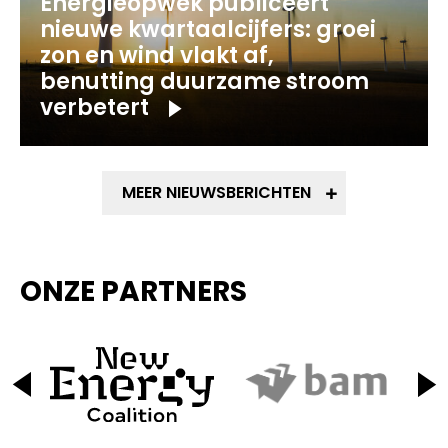
Energieopwek publiceert
nieuwe kwartaalcijfers: groei
zon en wind vlakt af,
benutting duurzame stroom
verbetert
MEER NIEUWSBERICHTEN
ONZE PARTNERS