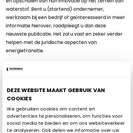
en opschalen van hun innovatie op het terrein van
waterstof. Bent u (startend) ondernemer,
werkzaam bij een bedrijf of geïnteresseerd in meer
informatie hierover, raadpleegt u dan deze
nieuwste publicatie. Het zal u vast en zeker verder
helpen met de juridische aspecten van
energietransitie.
Raadpleeg hier
het handboek
GERELATEERD NIEUWS
DEZE WEBSITE MAAKT GEBRUIK VAN
COOKIES
NIEUWSBERICHT
We gebruiken cookies om content en
advertenties te personaliseren, om functies voor
social media te bieden en om ons websiteverkeer
te analyseren. Ook delen we informatie over uw