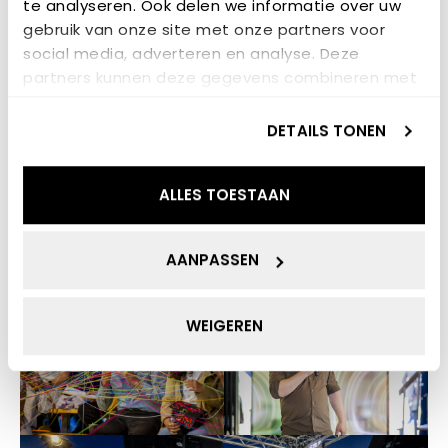
te analyseren. Ook delen we informatie over uw
gebruik van onze site met onze partners voor
social media, adverteren en analyse. Deze
partners kunnen deze gegevens combineren met
andere informatie die u aan ze heeft verstrekt of
die ze hebben verzameld op basis van uw gebruik
DETAILS TONEN
van hun services.
ALLES TOESTAAN
AANPASSEN
WEIGEREN