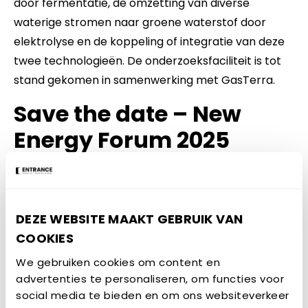
door fermentatie, de omzetting van diverse
waterige stromen naar groene waterstof door
elektrolyse en de koppeling of integratie van deze
twee technologieën. De onderzoeksfaciliteit is tot
stand gekomen in samenwerking met GasTerra.
Save the date – New
Energy Forum 2025
New Energy Forum 2025
wordt gehouden op
donderdag 19 juni
. We zien je graag volgend jaar,
zet daarom deze datum alvast in je agenda.
DEZE WEBSITE MAAKT GEBRUIK VAN
COOKIES
We gebruiken cookies om content en
advertenties te personaliseren, om functies voor
social media te bieden en om ons websiteverkeer