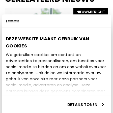
NIEUWSBERICHT
DEZE WEBSITE MAAKT GEBRUIK VAN
COOKIES
We gebruiken cookies om content en
advertenties te personaliseren, om functies voor
social media te bieden en om ons websiteverkeer
7 JULI 2026
te analyseren. Ook delen we informatie over uw
gebruik van onze site met onze partners voor
UNLOCK Shares Policy
social media, adverteren en analyse. Deze
Innovation Experience with
partners kunnen deze gegevens combineren met
Green Hydra Partners During
andere informatie die u aan ze heeft verstrekt of
Groningen Study Visit
die ze hebben verzameld op basis van uw gebruik
DETAILS TONEN
van hun services.