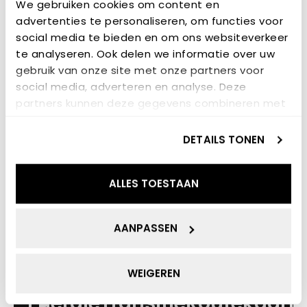
We gebruiken cookies om content en
advertenties te personaliseren, om functies voor
social media te bieden en om ons websiteverkeer
te analyseren. Ook delen we informatie over uw
gebruik van onze site met onze partners voor
social media, adverteren en analyse. Deze
Social Fingerprint:
partners kunnen deze gegevens combineren met
sociaal profiel
andere informatie die u aan ze heeft verstrekt of
die ze hebben verzameld op basis van uw gebruik
DETAILS TONEN
van hun services.
KENNIS
ALLES TOESTAAN
AANPASSEN
WEIGEREN
EnergieTransitieRoutekaart