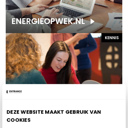
ENERGIEOPWEK.NL
KENNIS
Social Fingerprint:
stakeholdersanalyse
DEZE WEBSITE MAAKT GEBRUIK VAN
KENNIS
COOKIES