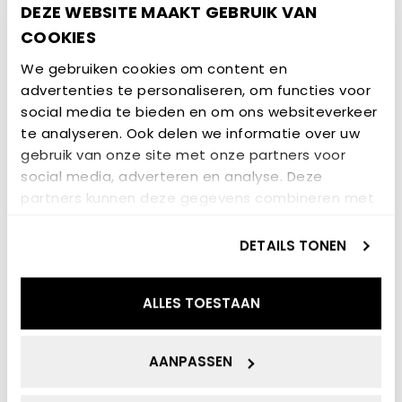
waarop de markt georganiseerd kan worden op de
DEZE WEBSITE MAAKT GEBRUIK VAN
korte en lange termijn.
COOKIES
We gebruiken cookies om content en
advertenties te personaliseren, om functies voor
social media te bieden en om ons websiteverkeer
te analyseren. Ook delen we informatie over uw
gebruik van onze site met onze partners voor
social media, adverteren en analyse. Deze
partners kunnen deze gegevens combineren met
andere informatie die u aan ze heeft verstrekt of
die ze hebben verzameld op basis van uw gebruik
DETAILS TONEN
van hun services.
ALLES TOESTAAN
Projectduur:
januari 2025 – december 2030
AANPASSEN
Totaalbudget van het project:
€4.400.000
Budget ENTRANCE:
€234.500