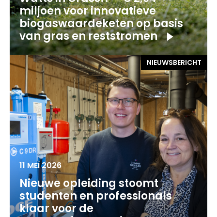
miljoen voor innovatieve
biogaswaardeketen op basis
van gras en reststromen
NIEUWSBERICHT
11 MEI 2026
Nieuwe opleiding stoomt
studenten en professionals
klaar voor de