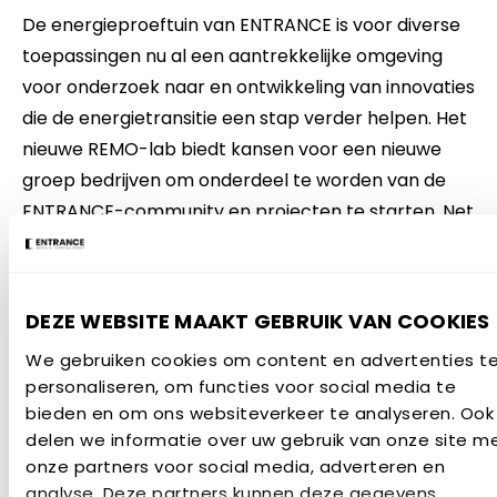
De energieproeftuin van ENTRANCE is voor diverse
toepassingen nu al een aantrekkelijke omgeving
voor onderzoek naar en ontwikkeling van innovaties
die de energietransitie een stap verder helpen. Het
nieuwe REMO-lab biedt kansen voor een nieuwe
groep bedrijven om onderdeel te worden van de
ENTRANCE-community en projecten te starten. Net
als de andere faciliteiten op ENTRANCE kunnen
bedrijven zich melden als ze gebruik willen maken
van het expertisecentrum. Partners van ENTRANCE
DEZE WEBSITE MAAKT GEBRUIK VAN COOKIES
en het Kenniscentrum Biobased Economy krijgen
We gebruiken cookies om content en advertenties t
toegang tot kennis en onderzoeks- en
personaliseren, om functies voor social media te
experimenteerfaciliteiten om processen te
bieden en om ons websiteverkeer te analyseren. Ook
verbeteren en innovatieve ideeën snel te
delen we informatie over uw gebruik van onze site m
ontwikkelen. Naast het gebruik voor het oplossen
onze partners voor social media, adverteren en
van bedrijfskundige vraagstukken en technisch
analyse. Deze partners kunnen deze gegevens