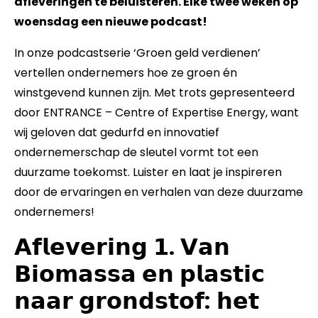
afleveringen te beluisteren. Elke twee weken op
woensdag een nieuwe podcast!
In onze podcastserie ‘Groen geld verdienen’
vertellen ondernemers hoe ze groen én
winstgevend kunnen zijn. Met trots gepresenteerd
door ENTRANCE – Centre of Expertise Energy, want
wij geloven dat gedurfd en innovatief
ondernemerschap de sleutel vormt tot een
duurzame toekomst. Luister en laat je inspireren
door de ervaringen en verhalen van deze duurzame
ondernemers!
𝗔𝗳𝗹𝗲𝘃𝗲𝗿𝗶𝗻𝗴 𝟭. 𝗩𝗮𝗻
𝗕𝗶𝗼𝗺𝗮𝘀𝘀𝗮 𝗲𝗻 𝗽𝗹𝗮𝘀𝘁𝗶𝗰
𝗻𝗮𝗮𝗿 𝗴𝗿𝗼𝗻𝗱𝘀𝘁𝗼𝗳: 𝗵𝗲𝘁