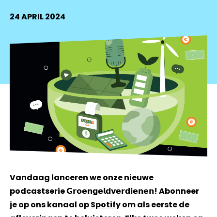
24 APRIL 2024
Vandaag lanceren we onze nieuwe
podcastserie 𝗚𝗿𝗼𝗲𝗻𝗴𝗲𝗹𝗱𝘃𝗲𝗿𝗱𝗶𝗲𝗻𝗲𝗻! Abonneer
je op ons kanaal op
Spotify
om als eerste de