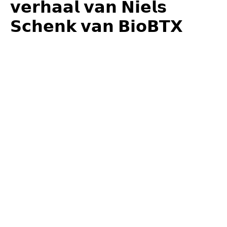
𝘃𝗲𝗿𝗵𝗮𝗮𝗹 𝘃𝗮𝗻 𝗡𝗶𝗲𝗹𝘀
𝗦𝗰𝗵𝗲𝗻𝗸 𝘃𝗮𝗻 𝗕𝗶𝗼𝗕𝗧𝗫