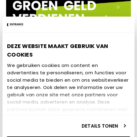
DEZE WEBSITE MAAKT GEBRUIK VAN
COOKIES
We gebruiken cookies om content en
advertenties te personaliseren, om functies voor
social media te bieden en om ons websiteverkeer
te analyseren. Ook delen we informatie over uw
gebruik van onze site met onze partners voor
social media, adverteren en analyse. Deze
partners kunnen deze gegevens combineren met
andere informatie die u aan ze heeft verstrekt of
die ze hebben verzameld op basis van uw gebruik
DETAILS TONEN
GERELATEERD NIEUWS
van hun services.