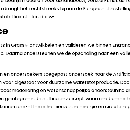
ire bedrijfsmodellen voor de landbouw, versterkt het de r
 draagt het rechtstreeks bij aan de Europese doelstelli
stofefficiënte landbouw.
ce
ts in Grass!? ontwikkelen en valideren we binnen Entran
b. Daarna ondersteunen we de opschaling naar een volled
n en onderzoekers toegepast onderzoek naar de Artifici
m voor digestaat voor duurzame waterstofproductie. Doo
procesmodellering en wetenschappelijke ondersteuning dr
en geïntegreerd bioraffinageconcept waarmee boeren h
unnen omzetten in hernieuwbare energie en circulaire 