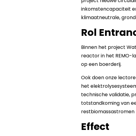
project nieuwe circula
inkomstencapaciteit en
klimaatneutrale, grond
Rol Entran
Binnen het project Wat
reactor in het REMO-la
op een boerderij.
Ook doen onze lectore
het elektrolysesystee
technische validatie, 
totstandkoming van e
restbiomassastromen k
Effect