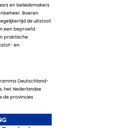
laars en beleidsmakers
tenbeheer. Boeren
gelijkertijd de uitstoot
an een beproefd
en praktische
kstof- en
rogramma Deutschland-
e, het Nederlandse
e de provincies