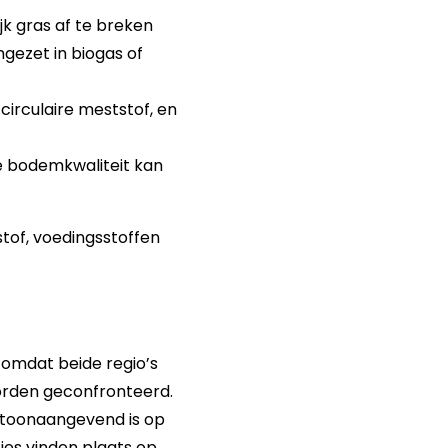
jk gras af te breken
mgezet in biogas of
 circulaire meststof, en
de bodemkwaliteit kan
tof, voedingsstoffen
 omdat beide regio’s
worden geconfronteerd.
nd toonaangevend is op
ies vinden plaats op