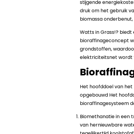
stijgende energiekoste
druk om het gebruik va
biomassa onderbenut,
Watts in Grass!? bied
bioraffinageconcept w
grondstoffen, waardoor
elektriciteitsnet word
Bioraffin
Het hoofddoel van het 
opgebouwd Het hoofddo
bioraffinagesysteem da
Biomethanatie in een t
van hernieuwbare wate
tegelijkertijd koolstof