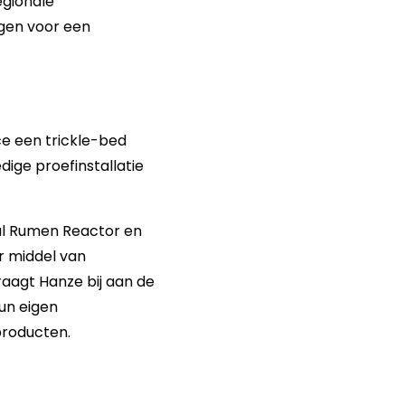
egionale
ngen voor een
ce een trickle-bed
ige proefinstallatie
al Rumen Reactor en
r middel van
aagt Hanze bij aan de
un eigen
producten.