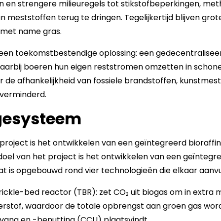
n en strengere milieuregels tot stikstofbeperkingen, me
n meststoffen terug te dringen. Tegelijkertijd blijven gr
 met name gras.
t een toekomstbestendige oplossing: een gedecentralisee
aarbij boeren hun eigen reststromen omzetten in schone 
 de afhankelijkheid van fossiele brandstoffen, kunstmes
t verminderd.
agesysteem
project is het ontwikkelen van een geïntegreerd bioraffi
el van het project is het ontwikkelen van een geïntegr
t is opgebouwd rond vier technologieën die elkaar aanvu
rickle-bed reactor (TBR): zet CO₂ uit biogas om in extr
rstof, waardoor de totale opbrengst aan groen gas wor
afvang en -benutting (CCU) plaatsvindt.