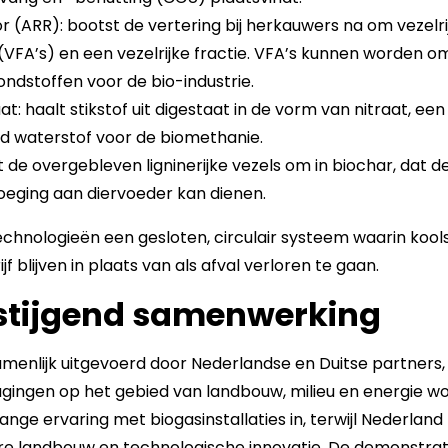
r (ARR): bootst de vertering bij herkauwers na om vezelri
 (VFA’s) en een vezelrijke fractie. VFA’s kunnen worden o
ondstoffen voor de bio-industrie.
at: haalt stikstof uit digestaat in de vorm van nitraat, een
ijd waterstof voor de biomethanie.
t de overgebleven ligninerijke vezels om in biochar, dat 
oeging aan diervoeder kan dienen.
hnologieën een gesloten, circulair systeem waarin kools
f blijven in plaats van als afval verloren te gaan.
stijgend samenwerking
menlijk uitgevoerd door Nederlandse en Duitse partners,
agingen op het gebied van landbouw, milieu en energie 
lange ervaring met biogasinstallaties in, terwijl Nederla
ire landbouw en technologische innovatie. De demonstrat