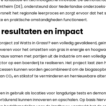
entheim (DE), ondersteund door Nederlandse onderzoeks- 
snelt het regionale leerproces en zorgt ervoor dat het
jke en praktische omstandigheden functioneert.
resultaten en impact
project zal Watts in Grass!? een volledig gevalideerd, ge
everen voor het omzetten van gras in energie en hoogwa
auw samen met partijen uit de industrie om een volledi
tor op een boerderij te realiseren. Het project laat zien 
essen kunnen worden gecombineerd om de biogasopbren
van CO₂ en stikstof te verminderen en hernieuwbare alter
en in gebruik als locaties voor langdurige tests en demo
oortdurend kunnen innoveren en opschalen. Op basis hier