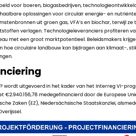
doeld voor boeren, biogasbedrijven, technologieontwikke
schaalbare oplossingen voor circulair energie- en nutriën
tenbronnen uit groen gas, VFA’s en biochar, terwijl ze te
tstoffen verlagen. Technologieleveranciers profiteren v
eau met een groot marktpotentieel. Beleidsmakers krijg
n hoe circulaire landbouw kan bijdragen aan klimaat-, sti
ingen.
anciering
s!? wordt uitgevoerd in het kader van het Interreg VI-p
t €2.940.156,78 medegefinancierd door de Europese Uni
sche Zaken (EZ), Niedersächsische Staatskanzlei, alsmed
verijssel.