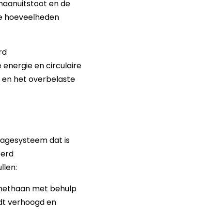
thaanuitstoot en de
ote hoeveelheden
rd
energie en circulaire
t en het overbelaste
nagesysteem dat is
eerd
llen:
a methaan met behulp
dt verhoogd en