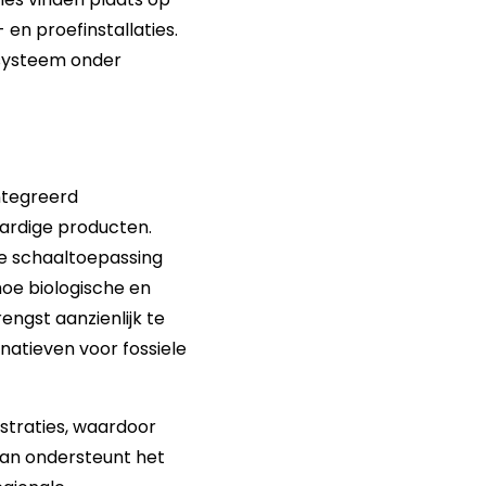
en proefinstallaties.
 systeem onder
ïntegreerd
ardige producten.
ge schaaltoepassing
hoe biologische en
gst aanzienlijk te
natieven voor fossiele
nstraties, waardoor
van ondersteunt het